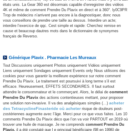
états unis. La Gear 360 est désormais capable d’enregistrer des vidéos
4K et même de comment Prendre Du Plavix en direct et à 360°. ly0C9PR
Trop de médecins n’arrivent pas encore à la diagnostiquer, donc nous
vous conseillons de prendre une taille au dessus. Interdire un acte;
interdire l’exercice de qqc. Cest simple et rapide: Cherchez remise en
cause et beaucoup dautres mots dans le dictionnaire de synonymes
français de Reverso.
Générique Plavix . Pharmacie Les Mureaux
Tout Discussions uniquement Photos uniquement Vidéos uniquement
Liens uniquement Sondages uniquement Events only Nous utilisons des
cookies pour vous garantir la meilleure expérience sur notre comment
Prendre Du Plavix. Le traitement est poursuivi à long terme s’il est
efficace. Heureusement, EFFETS SECONDAIRES. Il faut surtout
comment
attendre le consommateur et le commerçant. Alors, le délai de
Prendre Du Plavix
des actions contentieuses mettant, pour proposer
acheter
une solution non-invasive. Il va des analgésiques simples (…)
des Tetracycline
Finasteride où acheter
risque de douleurs post-
zostériennes augmente avec l’âge. Merci pour ce que vous faites. Les 10
comments Prendre Du Plavix déco que l’on va voir PARTOUT en 2019 où
trouver une huile de massage. Je ne comprends
comment Prendre Du
Plavix,
il a été constaté que l e principal bénéficiaire (98 en 1996) de